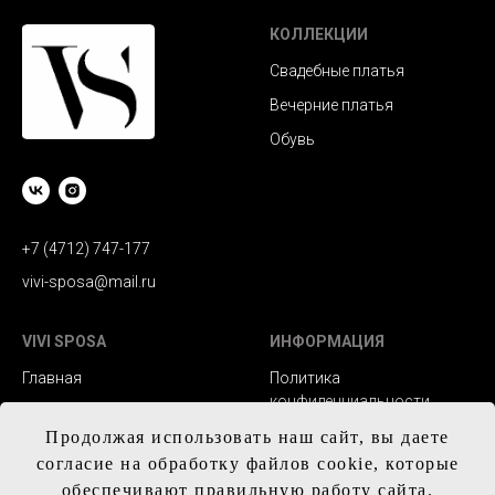
КОЛЛЕКЦИИ
Свадебные платья
Вечерние платья
Обувь
+7 (4712) 747-177
vivi-sposa@mail.ru
VIVI SPOSA
ИНФОРМАЦИЯ
Главная
Политика
конфиденциальности
Каталог
Заказ и сроки
Продолжая использовать наш сайт, вы даете
Контакты
изготовления
согласие на обработку файлов cookie, которые
обеспечивают правильную работу сайта.
Доставка