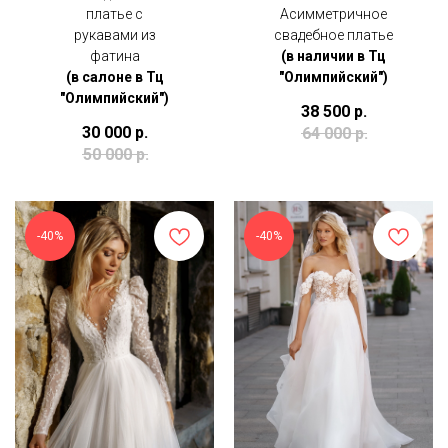
платье с
Асимметричное
рукавами из
свадебное платье
фатина
(в наличии в Тц
(в салоне в Тц
"Олимпийский")
"Олимпийский")
38 500
р.
30 000
р.
64 000
р.
50 000
р.
-40%
-40%