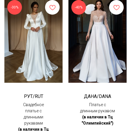
-30%
-40%
РУТ/RUT
ДАНА/DANA
Свадебное
Платье с
платье с
длинным рукавом
длинными
(в наличии в Тц
рукавами
"Олимпийский")
(в наличии в Тц