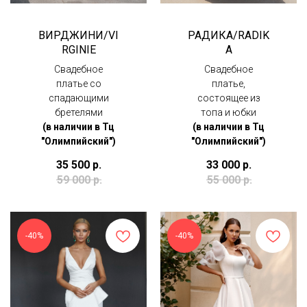
ВИРДЖИНИ/VI
РАДИКА/RADIK
RGINIE
A
Свадебное
Свадебное
платье со
платье,
спадающими
состоящее из
бретелями
топа и юбки
(в наличии в Тц
(в наличии в Тц
"Олимпийский")
"Олимпийский")
35 500
р.
33 000
р.
59 000
р.
55 000
р.
-40%
-40%