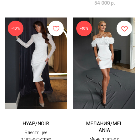
54 000
р.
-40%
-40%
НУАР/NOIR
МЕЛАНИЯ/MEL
ANIA
Блестящее
платье-футляр
Мини платье с