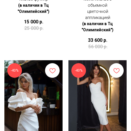
(в наличии в Тц
объемной
"Олимпийский")
цветочной
аппликацией
15 000
р.
(в наличии в Тц
25 000
р.
"Олимпийский")
33 600
р.
56 000
р.
-40%
-40%