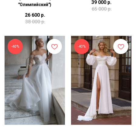
39 000
р.
"Олимпийский")
65 000
р.
26 600
р.
38 000
р.
-40%
-40%