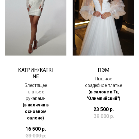
КАТРИН/KATRI
ПЭМ
NE
Пышное
Блестящее
свадебное платье
платье с
(в салоне в Тц
рукавами
"Олимпийский")
(в наличии в
23 500
р.
основном
39 000
р.
салоне)
16 500
р.
33 000
р.