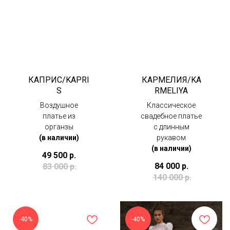
КАПРИС/KAPRI
КАРМЕЛИЯ/KA
S
RMELIYA
Воздушное
Классическое
платье из
свадебное платье
органзы
с длинным
(в наличии)
рукавом
(в наличии)
49 500
р.
84 000
р.
83 000
р.
140 000
р.
-40%
-40%