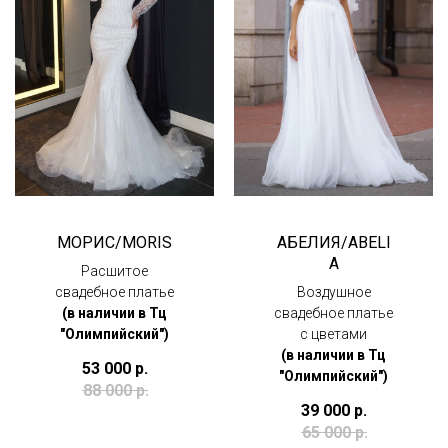
МОРИС/MORIS
АБЕЛИЯ/ABELI
A
Расшитое
свадебное платье
Воздушное
(в наличии в Тц
свадебное платье
"Олимпийский")
с цветами
(в наличии в Тц
53 000
р.
"Олимпийский")
88 000
р.
39 000
р.
65 000
р.