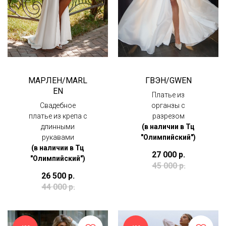
МАРЛЕН/MARL
ГВЭН/GWEN
EN
Платье из
Свадебное
органзы с
платье из крепа с
разрезом
длинными
(в наличии в Тц
рукавами
"Олимпийский")
(в наличии в Тц
27 000
р.
"Олимпийский")
45 000
р.
26 500
р.
44 000
р.