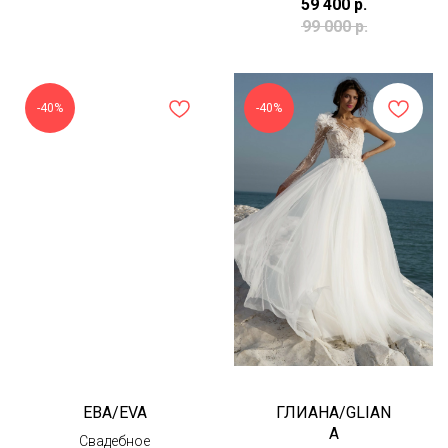
59 400
р.
99 000
р.
-40%
-40%
ЕВА/EVA
ГЛИАНА/GLIAN
A
Свадебное