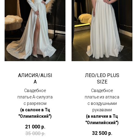
АЛИСИЯ/ALISI
ЛЕО/LEO PLUS
A
SIZE
Свадебное
Свадебное
платье А-силуэта
платье из атласа
с разрезом
с воздушными
(в салоне в Тц
рукавами
"Олимпийский")
(в наличии в Тц
"Олимпийский")
21 000
р.
32 500
р.
35 000
р.