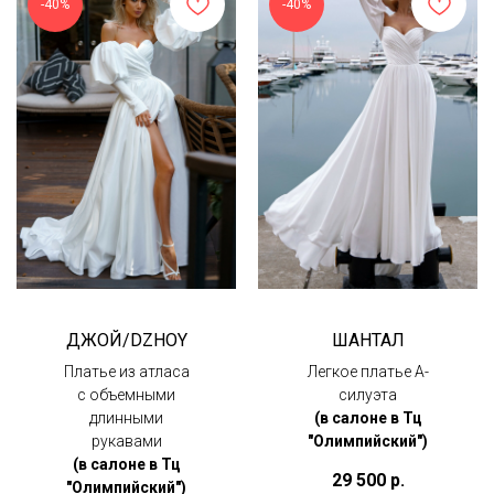
-40%
-40%
ДЖОЙ/DZHOY
ШАНТАЛ
Платье из атласа
Легкое платье А-
с объемными
силуэта
длинными
(в салоне в Тц
рукавами
"Олимпийский")
(в салоне в Тц
29 500
р.
"Олимпийский")