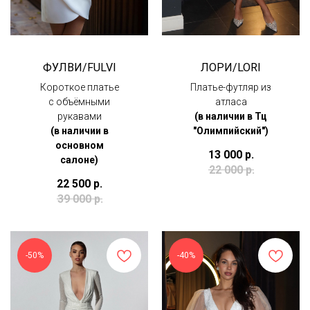
ФУЛВИ/FULVI
ЛОРИ/LORI
Короткое платье
Платье-футляр из
с объёмными
атласа
рукавами
(в наличии в Тц
(в наличии в
"Олимпийский")
основном
13 000
р.
салоне)
22 000
р.
22 500
р.
39 000
р.
-50%
-40%