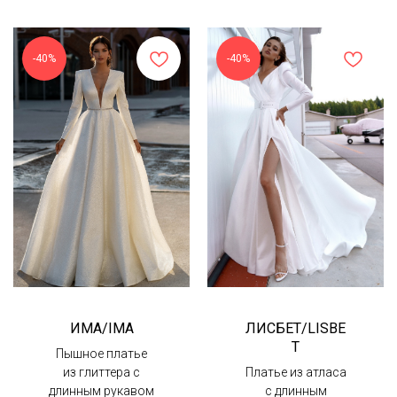
-40%
-40%
ИМА/IMA
ЛИСБЕТ/LISBE
T
Пышное платье
из глиттера с
Платье из атласа
длинным рукавом
с длинным