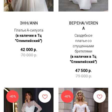
ЭНН/ANN
ВЕРЕНА/VEREN
A
Платье А-силуэта
(в наличии в Тц
Свадебное
"Олимпийский")
платье со
спущенными
42 000
р.
бретелями
70 000
р.
(в наличии в Тц
"Олимпийский")
47 500
р.
79 000
р.
-40%
-40%