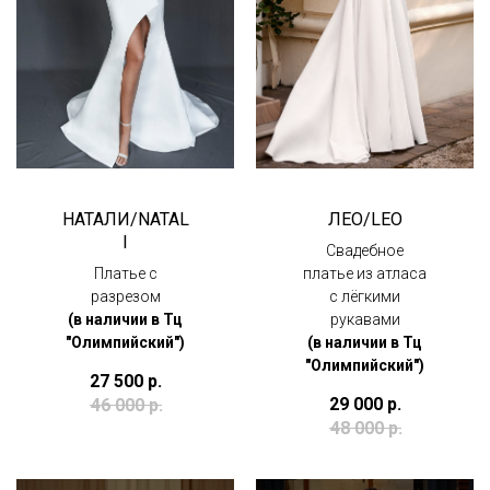
НАТАЛИ/NATAL
ЛЕО/LEO
I
Свадебное
Платье с
платье из атласа
разрезом
с лёгкими
(в наличии в Тц
рукавами
"Олимпийский")
(в наличии в Тц
"Олимпийский")
27 500
р.
29 000
р.
46 000
р.
48 000
р.