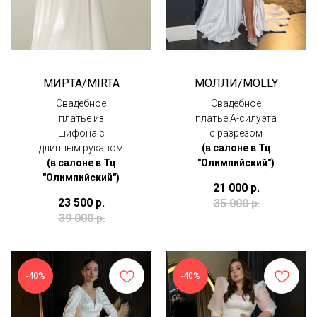
МИРТА/MIRTA
МОЛЛИ/MOLLY
Свадебное
Свадебное
платье из
платье А-силуэта
шифона с
с разрезом
длинным рукавом
(в салоне в Тц
(в салоне в Тц
"Олимпийский")
"Олимпийский")
21 000
р.
23 500
р.
35 000
р.
39 000
р.
-40%
-40%