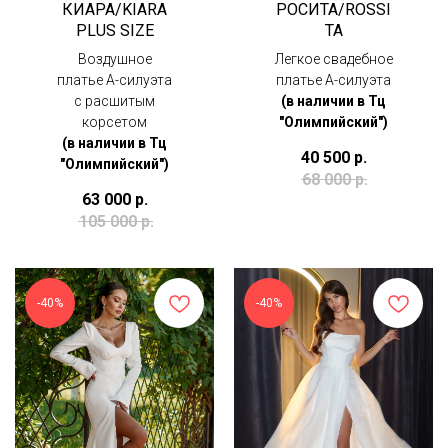
КИАРА/KIARA
РОСИТА/ROSSI
PLUS SIZE
TA
Воздушное
Легкое свадебное
платье А-силуэта
платье А-силуэта
с расшитым
(в наличии в Тц
корсетом
"Олимпийский")
(в наличии в Тц
40 500
р.
"Олимпийский")
68 000
р.
63 000
р.
105 000
р.
-40%
-40%