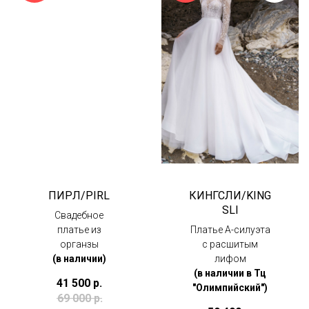
ПИРЛ/PIRL
КИНГСЛИ/KING
SLI
Свадебное
платье из
Платье А-силуэта
органзы
с расшитым
(в наличии)
лифом
(в наличии в Тц
41 500
р.
"Олимпийский")
69 000
р.