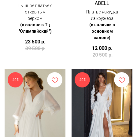
ABELL
Пышное платье с
открытым
Платье-накидка
верхом
из кружева
(в салоне в Тц
(в наличии в
"Олимпийский")
основном
салоне)
23 500
р.
12 000
р.
39 500
р.
20 500
р.
-40%
-40%