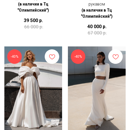
(в наличии в Тц
рукавом
"Олимпийский")
(в наличии в Тц
"Олимпийский")
39 500
р.
40 000
р.
66 000
р.
67 000
р.
-40%
-40%