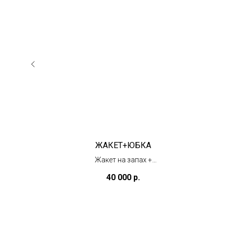
RA
ЖАКЕТ+ЮБКА
нным
Жакет на запах +
кружевная юбка
40 000
р.
(в наличии)