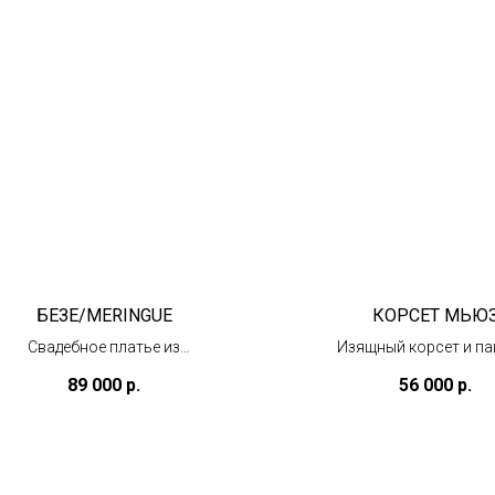
БЕЗЕ/MERINGUE
КОРСЕТ МЬЮ
Свадебное платье из
Изящный корсет и па
тафты
(под заказ)
89 000
р.
56 000
р.
(под заказ)