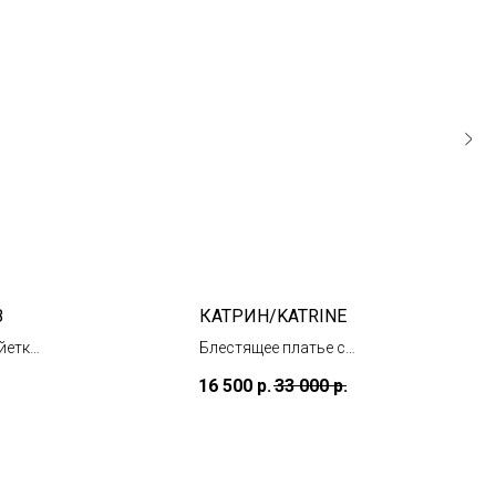
З
КАТРИН/KATRINE
йетки
Блестящее платье с
рукавами
16 500
р.
33 000
р.
(в наличии в основном
салоне)