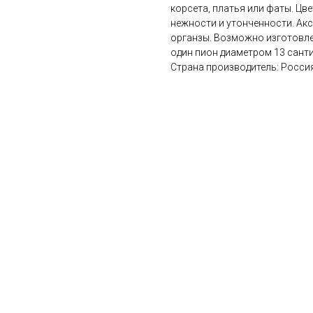
корсета, платья или фаты. Цв
нежности и утонченности. Ак
органзы. Возможно изготовлен
один пион диаметром 13 сант
Страна производитель: Росси