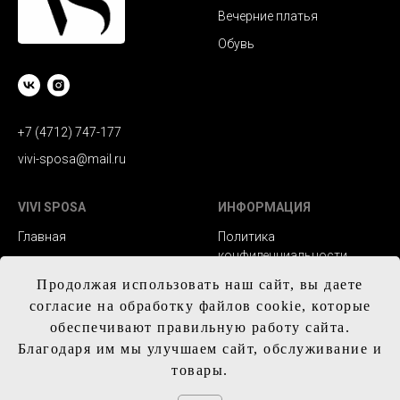
Вечерние платья
Обувь
+7 (4712) 747-177
vivi-sposa@mail.ru
VIVI SPOSA
ИНФОРМАЦИЯ
Главная
Политика
конфиденциальности
Каталог
Заказ и сроки
Продолжая использовать наш сайт, вы даете
Контакты
изготовления
согласие на обработку файлов cookie, которые
обеспечивают правильную работу сайта.
Доставка
Благодаря им мы улучшаем сайт, обслуживание и
Обмен и возврат
товары.
Таблица с размерам