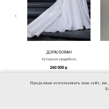
ДОРА/DORAH
Кутюрное свадебное
платье со съемной юбкой
260 000
р.
и боди
(под заказ)
Продолжая использовать наш сайт, вы 
Б