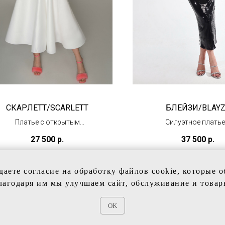
СКАРЛЕТТ/SCARLETT
БЛЕЙЗИ/BLAY
Платье с открытым
Силуэтное платье
верхом из атласа
рукавами
27 500
р.
37 500
р.
(в салоне в Тц
(в наличии)
"Олимпийский")
даете согласие на обработку файлов cookie, которые 
лагодаря им мы улучшаем сайт, обслуживание и товар
OK