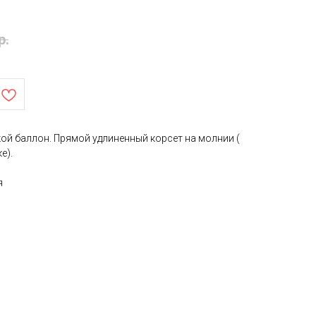
р.
ой баллон. Прямой удлиненный корсет на молнии (
е).
я