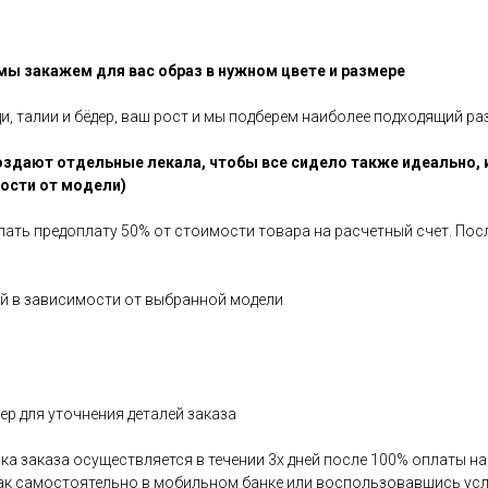
 мы закажем для вас образ в нужном цвете и размере
ди, талии и бёдер, ваш рост и мы подберем наиболее подходящий ра
здают отдельные лекала, чтобы все сидело также идеально, 
мости от модели)
елать предоплату 50% от стоимости товара на расчетный счет. По
ней в зависимости от выбранной модели
р для уточнения деталей заказа
авка заказа осуществляется в течении 3х дней после 100% оплаты 
как самостоятельно в мобильном банке или воспользовавшись усл