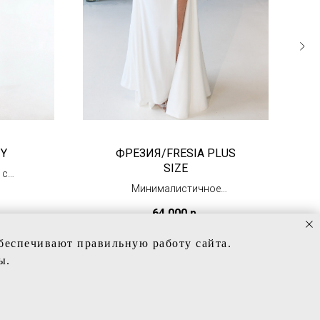
ZY
ФРЕЗИЯ/FRESIA PLUS
SIZE
 с
Минималистичное
свадебное платье из
64 000
р.
атласа
(в наличии)
обеспечивают правильную работу сайта.
ы.