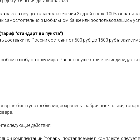
р для уточнения деталей заказа
авка заказа осуществляется в течении 3х дней после 100% оплаты 
как самостоятельно в мобильном банке или воспользовавшись усл
(тариф "стандарт до пункта")
ь доставки по России составит от 500 руб. до 1500 руб в зависим
особом в любую точку мира. Расчет осуществляется индивидуальн
овар не был в употреблении, сохранены фабричные ярлыки, товарный
овара.
ите следующие действия:
олной комплектации (товары, поставляемые в комплекте, следует 