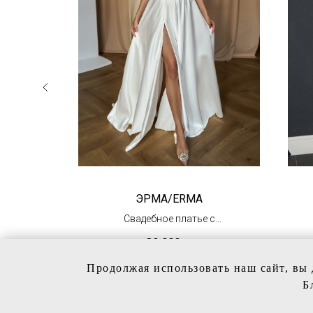
ROIX
ЭРМА/ERMA
атье
Свадебное платье с
разрезом
39 000
р.
(в наличии)
Продолжая использовать наш сайт, вы 
Б