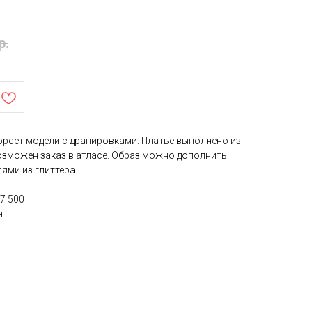
р.
орсет модели с драпировками. Платье выполнено из
озможен заказ в атласе. Образ можно дополнить
ями из глиттера
7 500
я