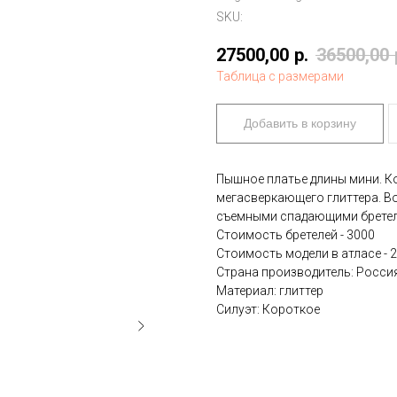
SKU:
27500,00
р.
36500,00
Таблица с размерами
Добавить в корзину
Пышное платье длины мини. К
мегасверкающего глиттера. В
съемными спадающими бретел
Стоимость бретелей - 3000
Стоимость модели в атласе - 2
Страна производитель: Росси
Материал: глиттер
Силуэт: Короткое