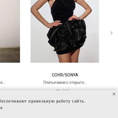
СОНЯ/SONYA
ье
Платье мини с открытой
спиной
50 000
р.
(под заказ)
обеспечивают правильную работу сайта.
ы.