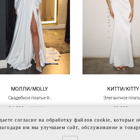
МОЛЛИ/MOLLY
КИТТИ/KITTY
Свадебное платье А-
Элегантное плат
силуэта с разрезом
(под заказ)
21 000
р.
35 000
р.
69 000
р.
(в салоне в Тц
"Олимпийский")
даете согласие на обработку файлов cookie, которые 
лагодаря им мы улучшаем сайт, обслуживание и товар