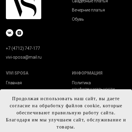
Свадебные платья
Вечерние платья
Обувь
+7 (4712) 747-177
vivi-sposa@mail.ru
VIVI SPOSA
ИНФОРМАЦИЯ
Главная
Политика
конфиденциальности
Каталог
Заказ и сроки
Продолжая использовать наш сайт, вы даете
Контакты
изготовления
согласие на обработку файлов cookie, которые
обеспечивают правильную работу сайта.
Доставка
Благодаря им мы улучшаем сайт, обслуживание и
Обмен и возврат
товары.
Таблица с размерам