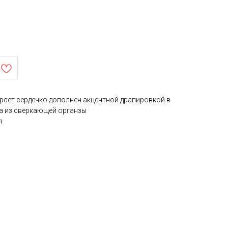
орсет сердечко дополнен акцентной драпировкой в
а из сверкающей органзы
я