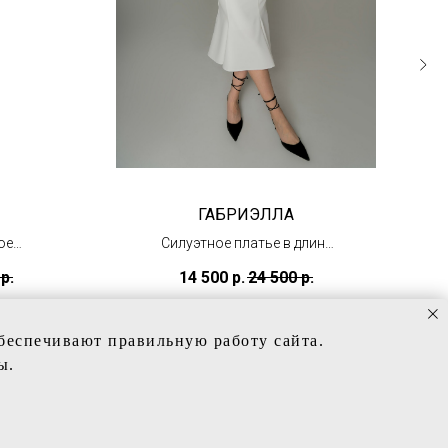
ГАБРИЭЛЛА
ое
Силуэтное платье в длине
миди
р.
14 500
р.
24 500
р.
(в салоне в Тц
)
"Олимпийский")
обеспечивают правильную работу сайта.
ы.