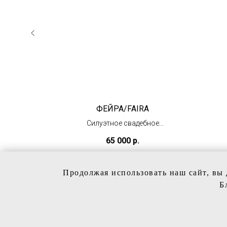
А
ФЕЙРА/FAIRA
Силуэтное свадебное
платье
65 000
р.
(в наличии)
Продолжая использовать наш сайт, вы 
Б