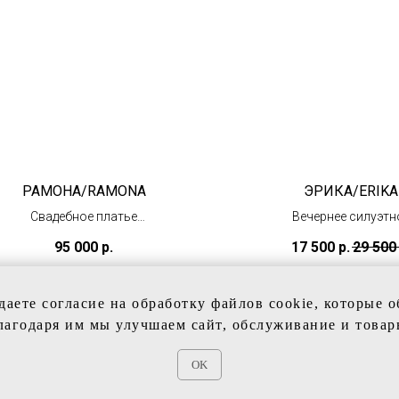
РАМОНА/RAMONA
ЭРИКА/ERIKA
Свадебное платье
Вечернее силуэтн
бального силуэта
платье
95 000
р.
17 500
р.
29 500
(под заказ)
(в наличии в Тц
"Олимпийский"
даете согласие на обработку файлов cookie, которые 
лагодаря им мы улучшаем сайт, обслуживание и товар
OK