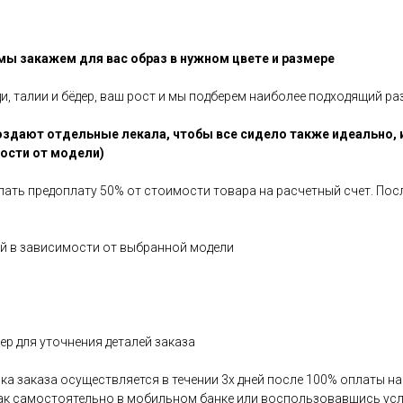
 мы закажем для вас образ в нужном цвете и размере
ди, талии и бёдер, ваш рост и мы подберем наиболее подходящий ра
здают отдельные лекала, чтобы все сидело также идеально, 
мости от модели)
елать предоплату 50% от стоимости товара на расчетный счет. По
ней в зависимости от выбранной модели
р для уточнения деталей заказа
авка заказа осуществляется в течении 3х дней после 100% оплаты 
как самостоятельно в мобильном банке или воспользовавшись усл