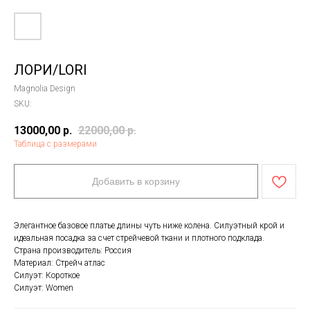
ЛОРИ/LORI
Magnolia Design
SKU:
13000,00
р.
22000,00
р.
Таблица с размерами
Добавить в корзину
Элегантное базовое платье длины чуть ниже колена. Силуэтный крой и
идеальная посадка за счет стрейчевой ткани и плотного подклада.
Страна производитель: Россия
Материал: Стрейч атлас
Силуэт: Короткое
Силуэт: Women