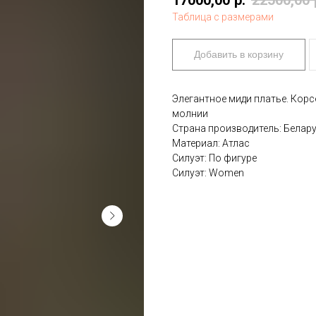
17000,00
р.
22500,00
Таблица с размерами
Добавить в корзину
Элегантное миди платье. Корс
молнии
Страна производитель: Белар
Материал: Атлас
Силуэт: По фигуре
Силуэт: Women