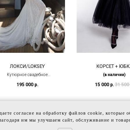
ЛОКСИ/LOKSEY
КОРСЕТ + ЮБК
Кутюрное свадебное
(в наличии)
платье
195 000
р.
15 000
р.
31 500
(под заказ)
даете согласие на обработку файлов cookie, которые 
лагодаря им мы улучшаем сайт, обслуживание и товар