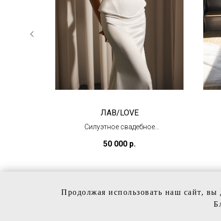
ЛАВ/LOVE
аса с
Силуэтное свадебное
платье
50 000
р.
(под заказ)
Продолжая использовать наш сайт, вы 
Б