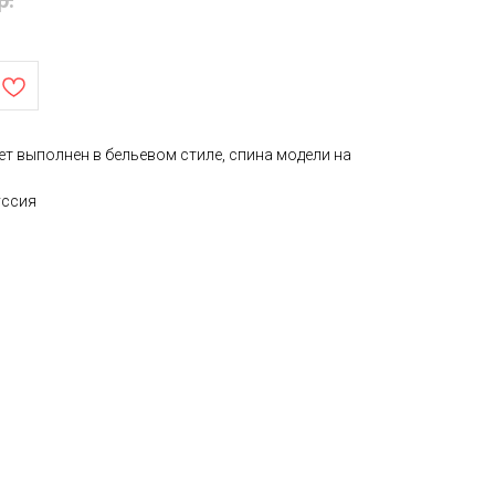
р.
ет выполнен в бельевом стиле, спина модели на
уссия