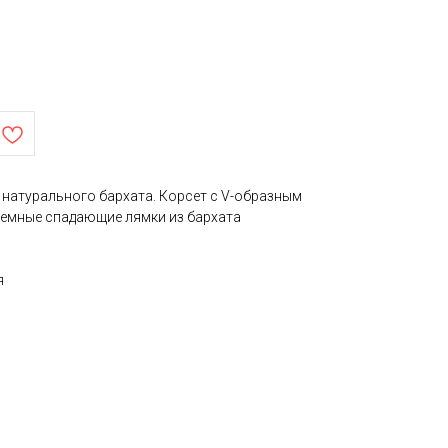
 натурального бархата. Корсет с V-образным
емные спадающие лямки из бархата
я