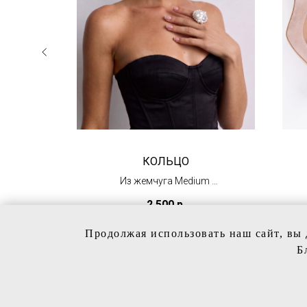
КОЛЬЦО
атье
Из жемчуга Medium
(в наличии)
р.
2 500
р.
Продолжая использовать наш сайт, вы 
Б