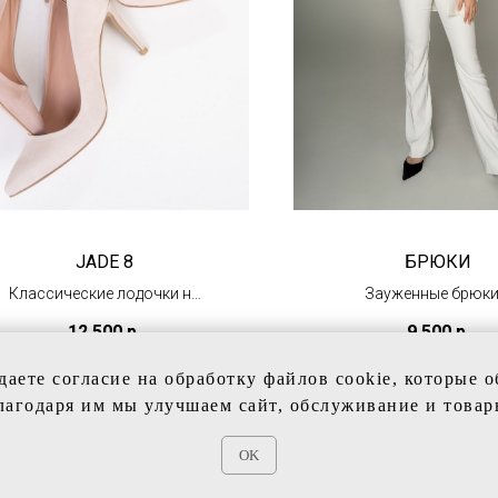
JADE 8
БРЮКИ
Классические лодочки на
Зауженные брюки
каблуке 8 см
легким клёшем
12 500
р.
9 500
р.
(в наличии)
даете согласие на обработку файлов cookie, которые 
лагодаря им мы улучшаем сайт, обслуживание и товар
OK