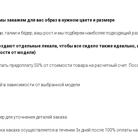
 мы закажем для вас образ в нужном цвете и размере
ди, талии и бёдер, ваш рост и мы подберем наиболее подходящий ра
здают отдельные лекала, чтобы все сидело также идеально, 
мости от модели)
елать предоплату 50% от стоимости товара на расчетный счет. По
ней в зависимости от выбранной модели
р для уточнения деталей заказа
вка заказа осуществляется в течении 3х дней после 100% оплаты н