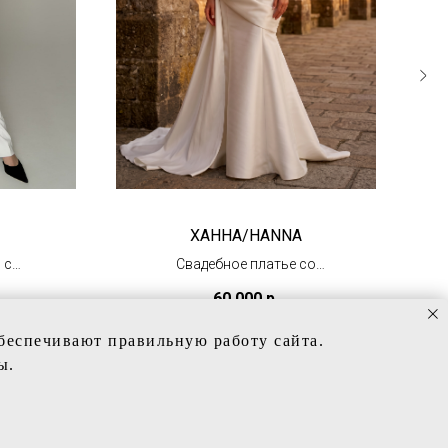
ХАННА/HANNA
 с
Свадебное платье со
съемным шлейфом
60 000
р.
(в наличии)
обеспечивают правильную работу сайта.
ы.