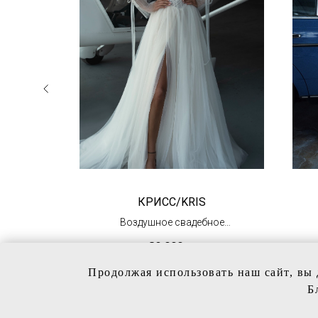
NA
КРИСС/KRIS
из
Воздушное свадебное
платье
89 000
р.
(в наличии)
Продолжая использовать наш сайт, вы 
Б