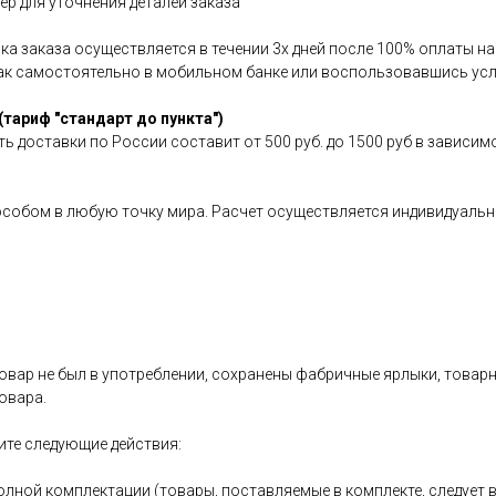
р для уточнения деталей заказа
авка заказа осуществляется в течении 3х дней после 100% оплаты 
как самостоятельно в мобильном банке или воспользовавшись усл
(тариф "стандарт до пункта")
ь доставки по России составит от 500 руб. до 1500 руб в зависим
особом в любую точку мира. Расчет осуществляется индивидуальн
овар не был в употреблении, сохранены фабричные ярлыки, товарный
овара.
ите следующие действия:
олной комплектации (товары, поставляемые в комплекте, следует 