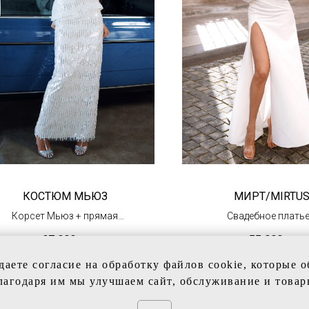
КОСТЮМ МЬЮЗ
МИРТ/MIRTU
Корсет Мьюз + прямая
Свадебное платье
юбка
рукавами и буфа
97 000
р.
55 000
р.
(под заказ)
(в наличии)
даете согласие на обработку файлов cookie, которые 
лагодаря им мы улучшаем сайт, обслуживание и товар