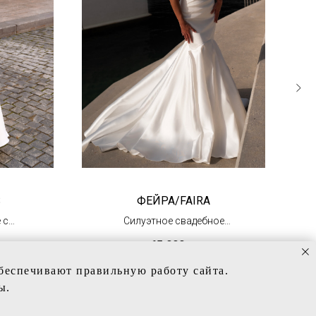
S
ФЕЙРА/FAIRA
 с
Силуэтное свадебное
ми
платье
65 000
р.
(в наличии)
обеспечивают правильную работу сайта.
ы.