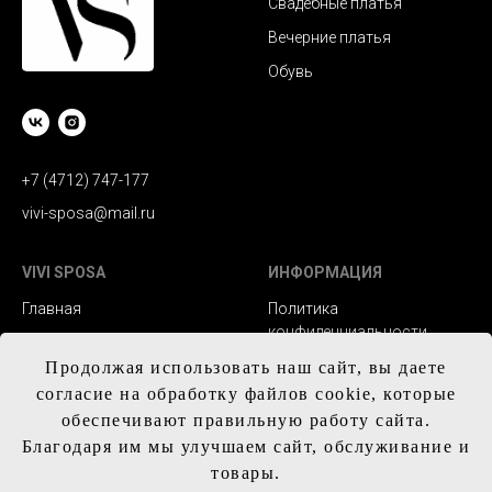
Свадебные платья
Вечерние платья
Обувь
+7 (4712) 747-177
vivi-sposa@mail.ru
VIVI SPOSA
ИНФОРМАЦИЯ
Главная
Политика
конфиденциальности
Каталог
Заказ и сроки
Продолжая использовать наш сайт, вы даете
Контакты
изготовления
согласие на обработку файлов cookie, которые
обеспечивают правильную работу сайта.
Доставка
Благодаря им мы улучшаем сайт, обслуживание и
Обмен и возврат
товары.
Таблица с размерам