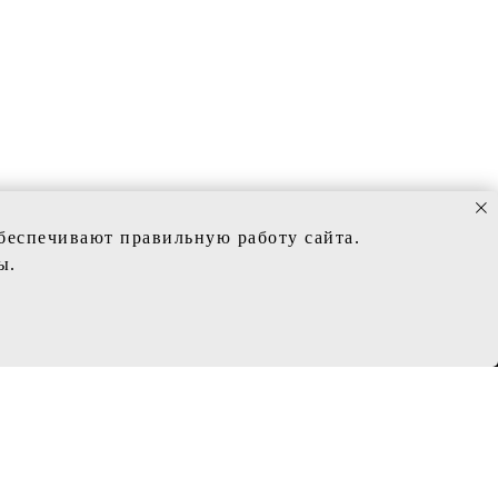
обеспечивают правильную работу сайта.
ы.
ИНФОРМАЦИЯ
Политика конфиденциальности
Заказ и сроки изготовления
Доставка
Обмен и возврат
Таблица с размерам