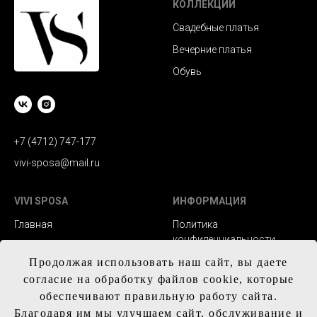
КОЛЛЕКЦИИ
Свадебные платья
Вечерние платья
Обувь
+7 (4712) 747-177
vivi-sposa@mail.ru
VIVI SPOSA
ИНФОРМАЦИЯ
Главная
Политика
конфиденциальности
Каталог
Заказ и сроки
Продолжая использовать наш сайт, вы даете
Контакты
изготовления
согласие на обработку файлов cookie, которые
обеспечивают правильную работу сайта.
Доставка
Благодаря им мы улучшаем сайт, обслуживание и