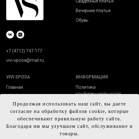
Свадебные платья
Вечерние платья
Обувь
+7 (4712) 747-177
vivi-sposa@mail.ru
VIVI SPOSA
ИНФОРМАЦИЯ
Главная
Политика
конфиденциальности
Каталог
Заказ и сроки
Продолжая использовать наш сайт, вы даете
Контакты
изготовления
согласие на обработку файлов cookie, которые
обеспечивают правильную работу сайта.
Доставка
Благодаря им мы улучшаем сайт, обслуживание и
Обмен и возврат
товары.
Таблица с размерам