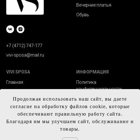
Вечерние платья
Обувь
+7 (4712) 747-177
vivi-sposa@mail.ru
VIVI SPOSA
ИНФОРМАЦИЯ
Главная
Политика
конфиденциальности
Каталог
Заказ и сроки
Продолжая использовать наш сайт, вы даете
Контакты
изготовления
согласие на обработку файлов cookie, которые
обеспечивают правильную работу сайта.
Доставка
Благодаря им мы улучшаем сайт, обслуживание и
Обмен и возврат
товары.
Таблица с размерам