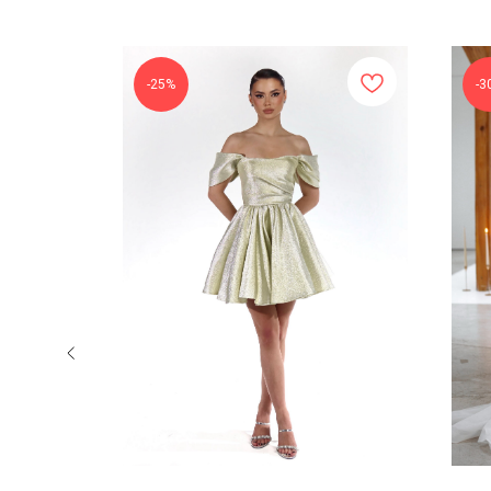
-25%
-3