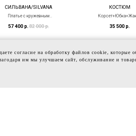
СИЛЬВАНА/SILVANA
КОСТЮМ
Платье с кружевным
Корсет+Юбка+Жа
верхом
(в наличии)
57 400
р.
82 000
р.
35 500
р.
(в наличии)
даете согласие на обработку файлов cookie, которые 
лагодаря им мы улучшаем сайт, обслуживание и товар
КЦИИ
VIVI SPOSA
ые платья
Главная
е платья
Каталог