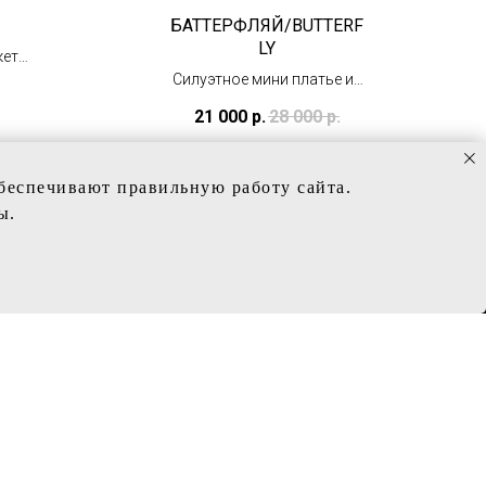
БАТТЕРФЛЯЙ/BUTTERF
LY
кет
Силуэтное мини платье из
глиттера и атласа
21 000
р.
28 000
р.
(в наличии)
обеспечивают правильную работу сайта.
ы.
ИНФОРМАЦИЯ
Политика конфиденциальности
Заказ и сроки изготовления