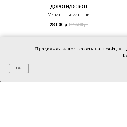
NNA
ДОРОТИ/DOROTI
ое
Мини платье из парчи
(в наличии)
28 000
р.
37 500
р.
Продолжая использовать наш сайт, вы 
Б
OK
КОЛЛЕ
Свадебн
Вечерни