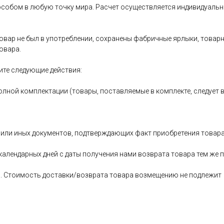
особом в любую точку мира. Расчет осуществляется индивидуальн
овар не был в употреблении, сохранены фабричные ярлыки, товарный
овара.
ите следующие действия:
олной комплектации (товары, поставляемые в комплекте, следует 
 или иных документов, подтверждающих факт приобретения товара
 календарных дней с даты получения нами возврата товара тем ж
ь. Стоимость доставки/возврата товара возмещению не подлежит