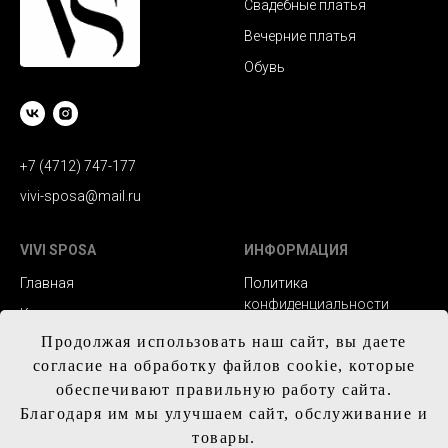
Свадебные платья
Вечерние платья
Обувь
+7 (4712) 747-177
vivi-sposa@mail.ru
VIVI SPOSA
ИНФОРМАЦИЯ
Главная
Политика
конфиденциальности
Каталог
Заказ и сроки
Продолжая использовать наш сайт, вы даете
Контакты
изготовления
согласие на обработку файлов cookie, которые
Доставка
обеспечивают правильную работу сайта.
Благодаря им мы улучшаем сайт, обслуживание и
Обмен и возврат
товары.