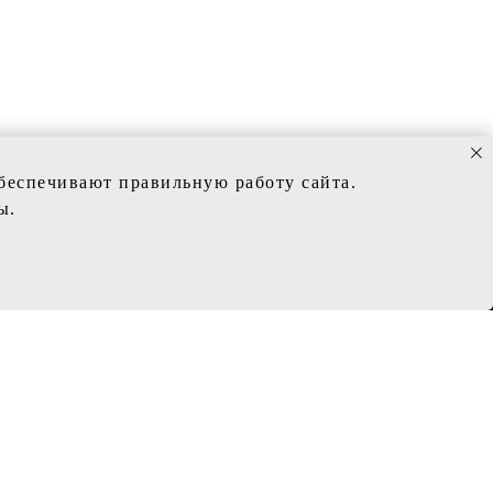
обеспечивают правильную работу сайта.
ы.
ИНФОРМАЦИЯ
Политика конфиденциальности
Заказ и сроки изготовления
Доставка
Обмен и возврат
Таблица с размерам