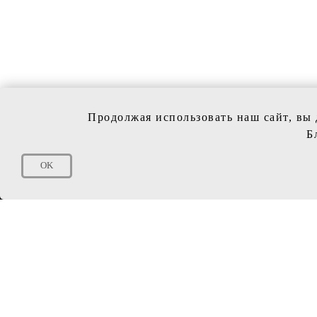
Продолжая использовать наш сайт, вы 
Б
КОЛЛЕ
OK
Свадебн
Вечерни
Обувь
+7 (4712) 747-177
vivi-sposa@mail.ru