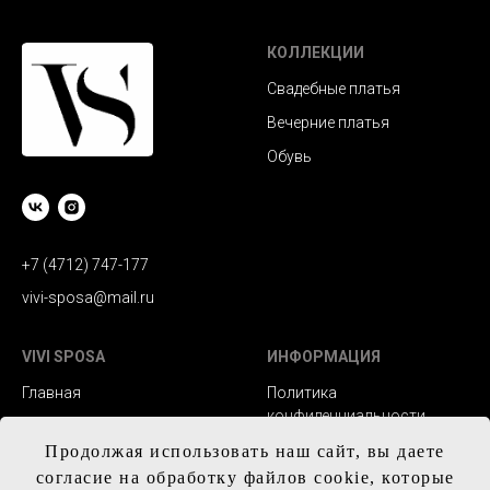
КОЛЛЕКЦИИ
Свадебные платья
Вечерние платья
Обувь
+7 (4712) 747-177
vivi-sposa@mail.ru
VIVI SPOSA
ИНФОРМАЦИЯ
Главная
Политика
конфиденциальности
Каталог
Заказ и сроки
Продолжая использовать наш сайт, вы даете
Контакты
изготовления
согласие на обработку файлов cookie, которые