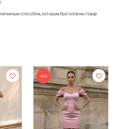
;
е платежным способом, которым был оплачен товар
-40%
-