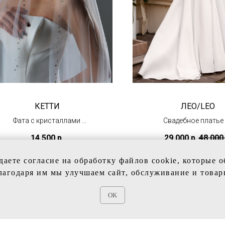
КЕТТИ
ЛЕО/LEO
Фата с кристаллами
Свадебное платье
(в наличии)
атласа с лёгким
14 500
р.
29 000
р.
48 000
рукавами
(в наличии в Тц
даете согласие на обработку файлов cookie, которые 
"Олимпийский"
лагодаря им мы улучшаем сайт, обслуживание и товар
OK