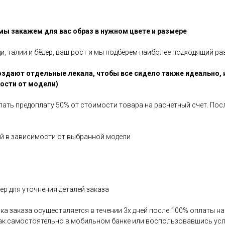
 мы закажем для вас образ в нужном цвете и размере
ди, талии и бёдер, ваш рост и мы подберем наиболее подходящий ра
здают отдельные лекала, чтобы все сидело также идеально, 
мости от модели)
елать предоплату 50% от стоимости товара на расчетный счет. По
ней в зависимости от выбранной модели
р для уточнения деталей заказа
авка заказа осуществляется в течении 3х дней после 100% оплаты 
как самостоятельно в мобильном банке или воспользовавшись усл