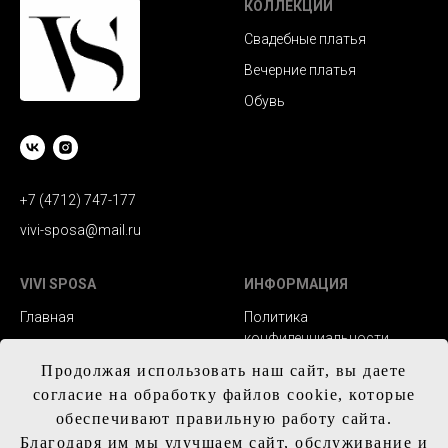
КОЛЛЕКЦИИ
Свадебные платья
Вечерние платья
Обувь
+7 (4712) 747-177
vivi-sposa@mail.ru
VIVI SPOSA
ИНФОРМАЦИЯ
Главная
Политика
конфиденциальности
Каталог
Заказ и сроки
Продолжая использовать наш сайт, вы даете
Контакты
изготовления
согласие на обработку файлов cookie, которые
обеспечивают правильную работу сайта.
Доставка
Благодаря им мы улучшаем сайт, обслуживание и