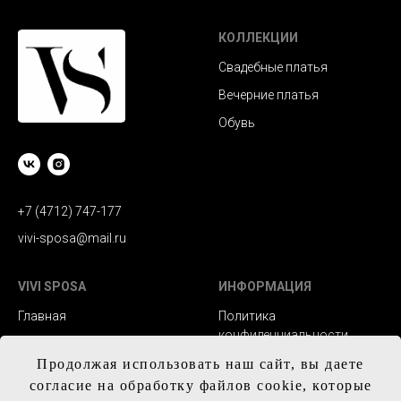
КОЛЛЕКЦИИ
Свадебные платья
Вечерние платья
Обувь
+7 (4712) 747-177
vivi-sposa@mail.ru
VIVI SPOSA
ИНФОРМАЦИЯ
Главная
Политика
конфиденциальности
Каталог
Заказ и сроки
Продолжая использовать наш сайт, вы даете
Контакты
изготовления
согласие на обработку файлов cookie, которые