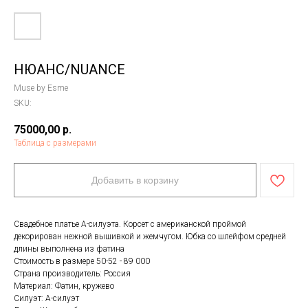
НЮАНС/NUANCE
Muse by Esme
SKU:
75000,00
р.
Таблица с размерами
Добавить в корзину
Свадебное платье А-силуэта. Корсет с американской проймой
декорирован нежной вышивкой и жемчугом. Юбка со шлейфом средней
длины выполнена из фатина
Стоимость в размере 50-52 - 89 000
Страна производитель: Россия
Материал: Фатин, кружево
Силуэт: А-силуэт