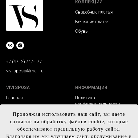
КОЛЛЕКЦИИ
Свадебные платья
Вечерние платья
Обувь
+7 (4712) 747-177
vivi-sposa@mail.ru
VIVI SPOSA
ИНФОРМАЦИЯ
Главная
Политика
конфиденциальности
Каталог
Заказ и сроки
Продолжая использовать наш сайт, вы даете
Контакты
изготовления
согласие на обработку файлов cookie, которые
обеспечивают правильную работу сайта.
Доставка
Благодаря им мы улучшаем сайт, обслуживание и