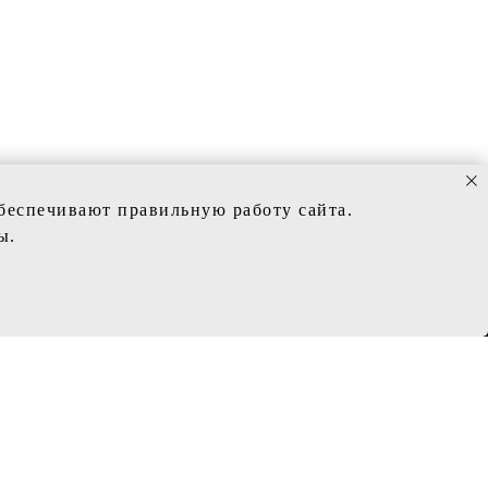
обеспечивают правильную работу сайта.
ы.
ИНФОРМАЦИЯ
Политика конфиденциальности
Заказ и сроки изготовления
Доставка
Обмен и возврат
Таблица с размерам