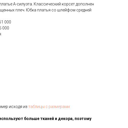
латье А-силуэта. Классический корсет дополнен
щенных плеч. Юбка платья со шлейфом средней
51 000
5 000
я
змер исходя из
таблицы с размерами
используют больше тканей и декора, поэтому