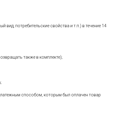
 вид, потребительские свойства и т.п.) в течение 14
возвращать также в комплекте);
;
е платежным способом, которым был оплачен товар