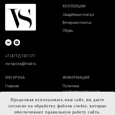
КОЛЛЕКЦИИ
Свадебные платья
Вечерние платья
Обувь
+7 (4712) 747-177
vivi-sposa@mail.ru
VIVI SPOSA
ИНФОРМАЦИЯ
Главная
Политика
конфиденциальности
Каталог
Заказ и сроки
Продолжая использовать наш сайт, вы даете
Контакты
изготовления
согласие на обработку файлов cookie, которые
обеспечивают правильную работу сайта.
Доставка