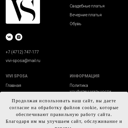
Свадебные платья
Вечерние платья
Обувь
+7 (4712) 747-177
vivi-sposa@mail.ru
VIVI SPOSA
ИНФОРМАЦИЯ
Главная
Политика
конфиденциальности
Каталог
Заказ и сроки
Продолжая использовать наш сайт, вы даете
Контакты
изготовления
согласие на обработку файлов cookie, которые
обеспечивают правильную работу сайта.
Доставка
Благодаря им мы улучшаем сайт, обслуживание и
Обмен и возврат