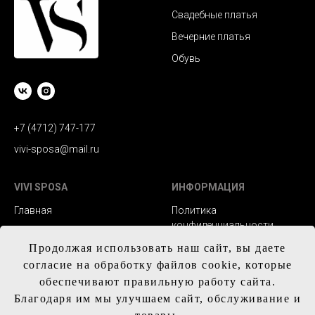
Свадебные платья
Вечерние платья
Обувь
+7 (4712) 747-177
vivi-sposa@mail.ru
VIVI SPOSA
ИНФОРМАЦИЯ
Главная
Политика
конфиденциальности
Каталог
Заказ и сроки
Продолжая использовать наш сайт, вы даете
Контакты
изготовления
согласие на обработку файлов cookie, которые
обеспечивают правильную работу сайта.
Доставка
Благодаря им мы улучшаем сайт, обслуживание и
Обмен и возврат