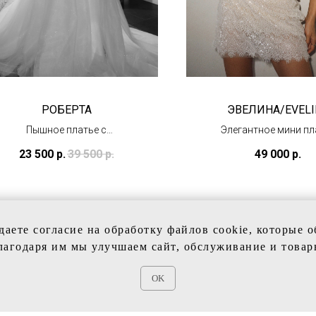
РОБЕРТА
ЭВЕЛИНА/EVELI
Пышное платье с
Элегантное мини пл
открытым верхом
(в наличии)
23 500
р.
39 500
р.
49 000
р.
(в салоне в Тц
"Олимпийский")
даете согласие на обработку файлов cookie, которые 
лагодаря им мы улучшаем сайт, обслуживание и товар
OK