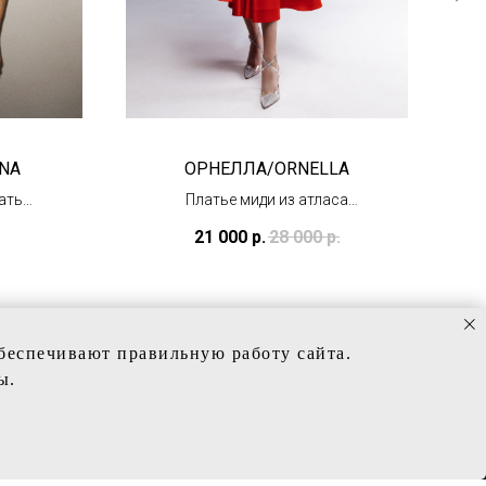
NA
ОРНЕЛЛА/ORNELLA
атье
Платье миди из атласа
(в наличии)
21 000
р.
28 000
р.
обеспечивают правильную работу сайта.
ы.