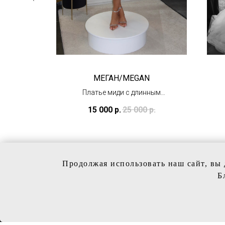
OW
МЕГАН/MEGAN
атье
Платье миди с длинным
ом
рукавом
15 000
р.
25 000
р.
(в салоне в Тц
"Олимпийский")
Продолжая использовать наш сайт, вы 
Б