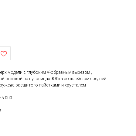
Верх модели с глубоким V-образным вырезом ,
ой спинкой на пуговицах. Юбка со шлейфом средней
кружева расшитого пайетками и хрусталем
65 000
я