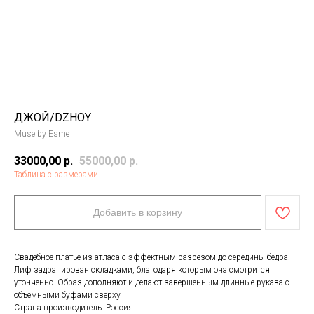
ДЖОЙ/DZHOY
Muse by Esme
33000,00
р.
55000,00
р.
Таблица с размерами
Добавить в корзину
Свадебное платье из атласа с эффектным разрезом до середины бедра.
Лиф задрапирован складками, благодаря которым она смотрится
утонченно. Образ дополняют и делают завершенным длинные рукава с
объемными буфами сверху
Страна производитель: Россия