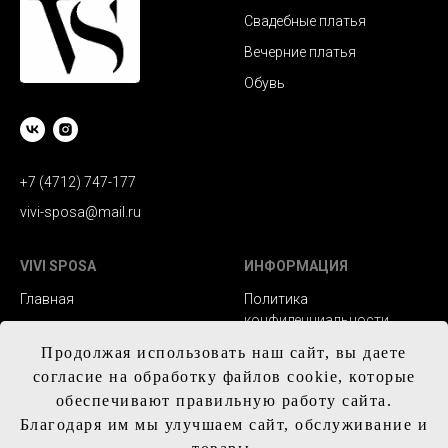
Свадебные платья
Вечерние платья
Обувь
+7 (4712) 747-177
vivi-sposa@mail.ru
VIVI SPOSA
ИНФОРМАЦИЯ
Главная
Политика
конфиденциальности
Каталог
Заказ и сроки
Продолжая использовать наш сайт, вы даете
Контакты
изготовления
согласие на обработку файлов cookie, которые
обеспечивают правильную работу сайта.
Доставка
Благодаря им мы улучшаем сайт, обслуживание и
Обмен и возврат