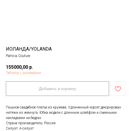
ИОЛАНДА/YOLANDA
Patricia Couture
155000,00
р.
Таблица с размерами
Добавить в корзину
Пышное свадебное платье из кружева. Удлиненный корсет декорирован
нитяжи из жемчуга. Юбка модели с длинным шлейфом и съемными
накладками на бедрах
Страна производитель: Россия
Силуэт: А-силуэт