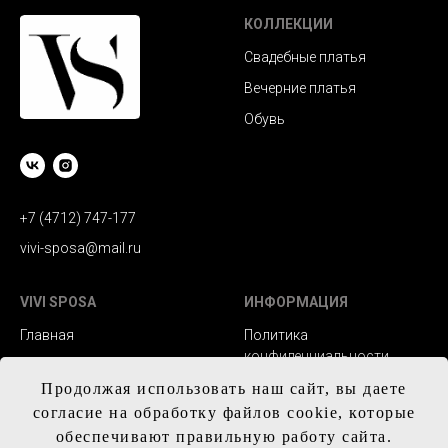
КОЛЛЕКЦИИ
Свадебные платья
Вечерние платья
Обувь
+7 (4712) 747-177
vivi-sposa@mail.ru
VIVI SPOSA
ИНФОРМАЦИЯ
Главная
Политика
конфиденциальности
Каталог
Заказ и сроки
Продолжая использовать наш сайт, вы даете
Контакты
изготовления
согласие на обработку файлов cookie, которые
обеспечивают правильную работу сайта.
Доставка