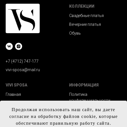
КОЛЛЕКЦИИ
Свадебные платья
Вечерние платья
Обувь
+7 (4712) 747-177
vivi-sposa@mail.ru
VIVI SPOSA
ИНФОРМАЦИЯ
Главная
Политика
конфиденциальности
Каталог
Заказ и сроки
Продолжая использовать наш сайт, вы даете
Контакты
изготовления
согласие на обработку файлов cookie, которые
обеспечивают правильную работу сайта.
Доставка