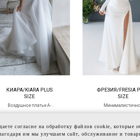
КИАРА/KIARA PLUS
ФРЕЗИЯ/FRESIA 
SIZE
SIZE
Воздушное платье А-
Минималистичн
силуэта с расшитым
свадебное платье
63 000
р.
105 000
р.
64 000
р.
корсетом
атласа
(в наличии в Тц
(в наличии)
даете согласие на обработку файлов cookie, которые 
"Олимпийский")
лагодаря им мы улучшаем сайт, обслуживание и товар