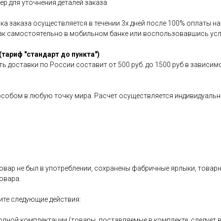
р для уточнения деталей заказа
авка заказа осуществляется в течении 3х дней после 100% оплаты 
как самостоятельно в мобильном банке или воспользовавшись усл
(тариф "стандарт до пункта")
ь доставки по России составит от 500 руб. до 1500 руб в зависим
особом в любую точку мира. Расчет осуществляется индивидуальн
овар не был в употреблении, сохранены фабричные ярлыки, товарный
овара.
ите следующие действия:
олной комплектации (товары, поставляемые в комплекте, следует 