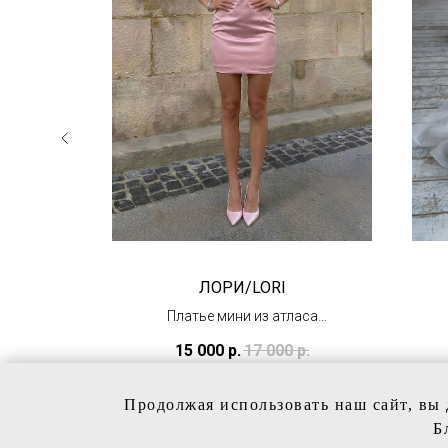
ЛОРИ/LORI
 из
Платье мини из атласа
 и
(в наличии в Тц
15 000
р.
17 000
р.
"Олимпийский")
Продолжая использовать наш сайт, вы 
Б