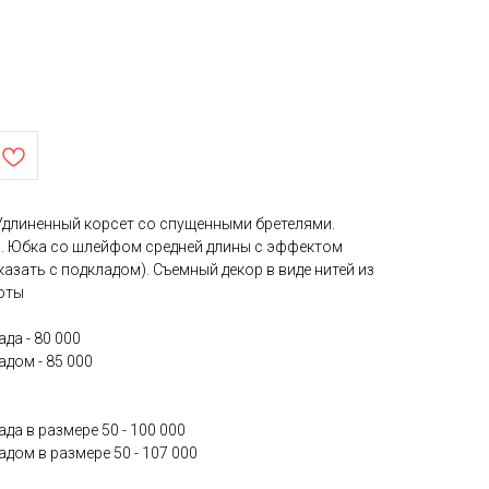
 Удлиненный корсет со спущенными бретелями.
. Юбка со шлейфом средней длины с эффектом
зать с подкладом). Съемный декор в виде нитей из
боты
да - 80 000
адом - 85 000
да в размере 50 - 100 000
дом в размере 50 - 107 000