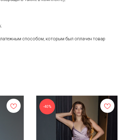
;
е платежным способом, которым был оплачен товар
-40%
-