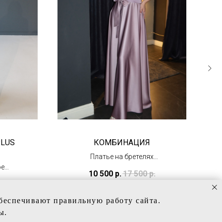
PLUS
КОМБИНАЦИЯ
Платье на бретелях
ое
(в наличии в Тц
10 500
р.
17 500
р.
 из
"Олимпийский")
обеспечивают правильную работу сайта.
ы.