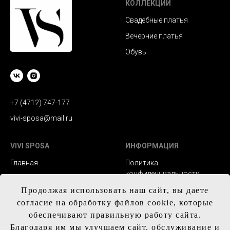
КОЛЛЕКЦИИ
Свадебные платья
Вечерние платья
Обувь
+7 (4712) 747-177
vivi-sposa@mail.ru
VIVI SPOSA
ИНФОРМАЦИЯ
Главная
Политика
конфиденциальности
Каталог
Заказ и сроки
Продолжая использовать наш сайт, вы даете
Контакты
изготовления
согласие на обработку файлов cookie, которые
обеспечивают правильную работу сайта.
Доставка
Благодаря им мы улучшаем сайт, обслуживание и