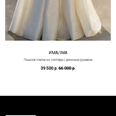
ИМА/IMA
Пышное платье из глиттера с длинным рукавом
(в наличии в Тц "Олимпийский")
39 500
р.
66 000
р.