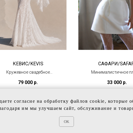
КЕВИС/KEVIS
САФАРИ/SAFAR
Кружевное свадебное
Минималистичное п
платье с болеро
длины мини
79 000
р.
33 000
р.
(ожидаем в сентябре)
(под заказ)
даете согласие на обработку файлов cookie, которые 
лагодаря им мы улучшаем сайт, обслуживание и товар
OK