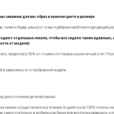
 мы закажем для вас образ в нужном цвете и размере
ди, талии и бёдер, ваш рост и мы подберем наиболее подходящий ра
здают отдельные лекала, чтобы все сидело также идеально, 
мости от модели)
елать предоплату 50% от стоимости товара на расчетный счет. По
ней в зависимости от выбранной модели
р для уточнения деталей заказа
авка заказа осуществляется в течении 3х дней после 100% оплаты 
как самостоятельно в мобильном банке или воспользовавшись усл