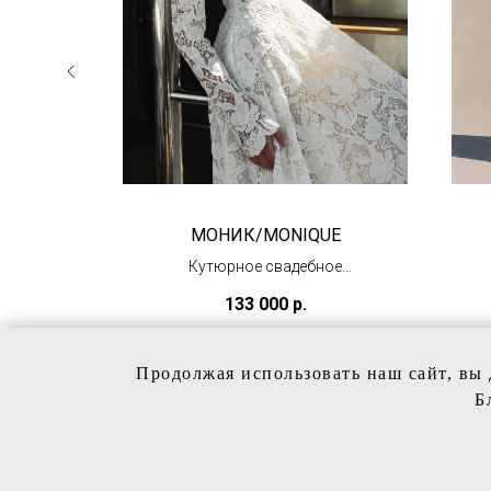
МОНИК/MONIQUE
А
Кутюрное свадебное
платье из кружева
133 000
р.
(под заказ)
Продолжая использовать наш сайт, вы 
Б