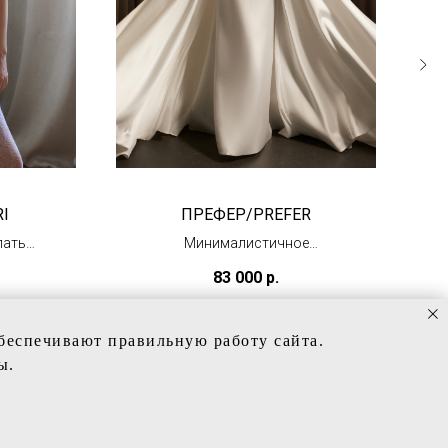
I
ПРЕФЕР/PREFER
латье
Минималистичное
свадебное платье
83 000
р.
(под заказ)
обеспечивают правильную работу сайта.
ы.