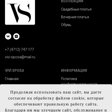
КОЛЛЕКЦИИ
Свадебные платья
Вечерние платья
Обувь
+7 (4712) 747-177
vivi-sposa@mail.ru
VIVI SPOSA
ИНФОРМАЦИЯ
Главная
Политика
конфиденциальности
Каталог
Заказ и сроки
Продолжая использовать наш сайт, вы даете
Контакты
изготовления
согласие на обработку файлов cookie, которые
обеспечивают правильную работу сайта.
Доставка
Благодаря им мы улучшаем сайт, обслуживание и