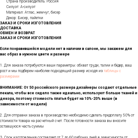
Страна производитель: Россия
Силуэт: А-силуэт
Материал: Атлас, жемчуг, бисер
Декор: Бисер, пайетки
ЗАКАЗ И СРОКИ ИЗГОТОВЛЕНИЯ
ДОСТАВКА
ОБМЕН И ВОЗВРАТ
ЗАКАЗ И СРОКИ ИЗГОТОВЛЕНИЯ
Если понравившейся модели нет в наличии в салоне, мы закажем для
вас образ в нужном цвете и размере
1. Для заказа потребуются ваши параметры: обхват груди, талии и бёдер, ваш
рост и мы подберем наиболее подходящий размер исходя из
таблицы с
размерами
ВНИМАНИЕ: От 50 российского размера дизайнеры создают отдельные
лекала, чтобы все сидело также идеально, используют больше тканей и
декора, поэтому стоимость платья будет на 10%-20% выше (в
зависимости от модели)
2. Для отправки заказа в производство необходимо сделать предоплату 50% от
стоимости товара на расчетный счет. После готовности заказа вы вносите
оставшуюся часть суммы
3. Срок изготовления составляет от 7 до 60 рабочих дней в зависимости от