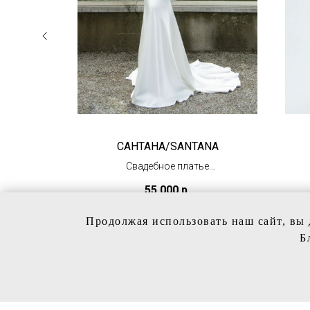
САНТАНА/SANTANA
м
Свадебное платье
облегающего силуэта
р.
55 000
р.
(в наличии)
Продолжая использовать наш сайт, вы 
Б