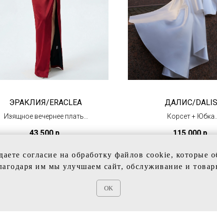
ЭРАКЛИЯ/ERACLEA
ДАЛИС/DALI
Изящное вечернее платье
Корсет + Юбка
(в наличии)
(под заказ)
43 500
р.
115 000
р.
даете согласие на обработку файлов cookie, которые 
лагодаря им мы улучшаем сайт, обслуживание и товар
OK