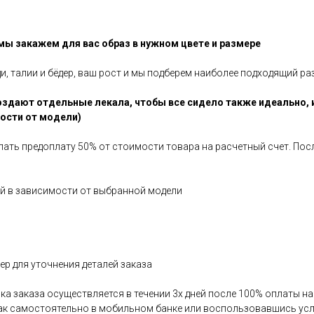
 мы закажем для вас образ в нужном цвете и размере
ди, талии и бёдер, ваш рост и мы подберем наиболее подходящий ра
здают отдельные лекала, чтобы все сидело также идеально, 
мости от модели)
елать предоплату 50% от стоимости товара на расчетный счет. По
ней в зависимости от выбранной модели
р для уточнения деталей заказа
авка заказа осуществляется в течении 3х дней после 100% оплаты 
как самостоятельно в мобильном банке или воспользовавшись усл