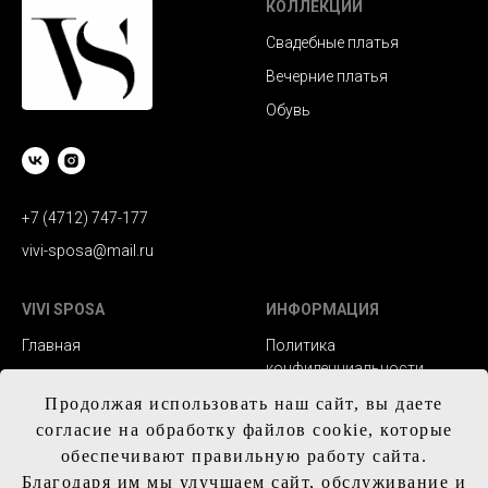
КОЛЛЕКЦИИ
Свадебные платья
Вечерние платья
Обувь
+7 (4712) 747-177
vivi-sposa@mail.ru
VIVI SPOSA
ИНФОРМАЦИЯ
Главная
Политика
конфиденциальности
Каталог
Заказ и сроки
Продолжая использовать наш сайт, вы даете
Контакты
изготовления
согласие на обработку файлов cookie, которые
обеспечивают правильную работу сайта.
Доставка
Благодаря им мы улучшаем сайт, обслуживание и