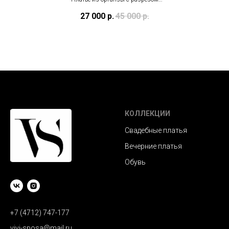
(в наличии в Тц "Олимпийский")
27 000
р.
45 000
р.
КОЛЛЕКЦИИ
Свадебные платья
Вечерние платья
Обувь
+7 (4712) 747-177
vivi-sposa@mail.ru