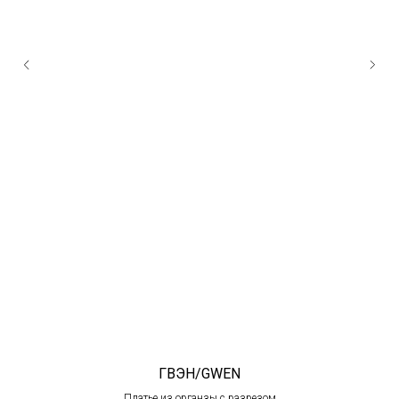
ГВЭН/GWEN
Платье из органзы с разрезом