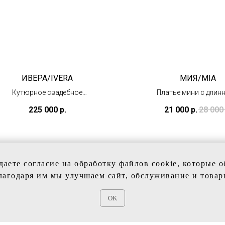
ИВЕРА/IVERA
МИЯ/MIA
Кутюрное свадебное
Платье мини с длин
платье
рукавами
225 000
р.
21 000
р.
28 000
(под заказ)
(в наличии)
даете согласие на обработку файлов cookie, которые 
лагодаря им мы улучшаем сайт, обслуживание и товар
OK