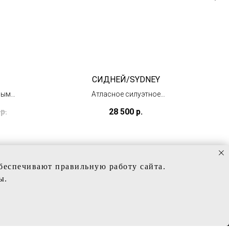
СИДНЕЙ/SYDNEY
ными
Атласное силуэтное
платье
р.
28 500
р.
(в наличии)
обеспечивают правильную работу сайта.
ы.