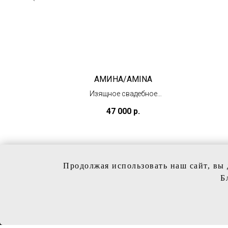
АМИНА/AMINA
со
Изящное свадебное
платье
47 000
р.
(в наличии)
Продолжая использовать наш сайт, вы 
Б