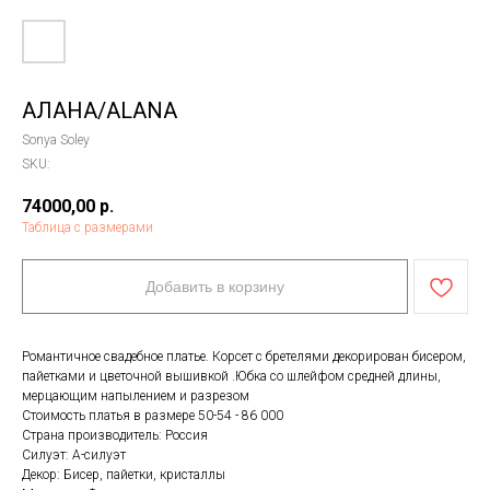
АЛАНА/ALANA
Sonya Soley
SKU:
74000,00
р.
Таблица с размерами
Добавить в корзину
Романтичное свадебное платье. Корсет с бретелями декорирован бисером,
пайетками и цветочной вышивкой .Юбка со шлейфом средней длины,
мерцающим напылением и разрезом
Стоимость платья в размере 50-54 - 86 000
Страна производитель: Россия
Силуэт: А-силуэт
Декор: Бисер, пайетки, кристаллы