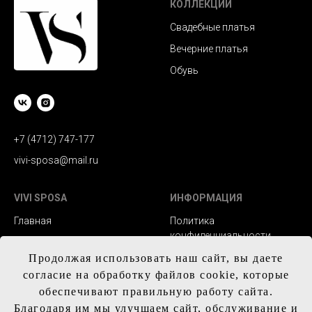
КОЛЛЕКЦИИ
Свадебные платья
Вечерние платья
Обувь
+7 (4712) 747-177
vivi-sposa@mail.ru
VIVI SPOSA
ИНФОРМАЦИЯ
Главная
Политика
конфиденциальности
Каталог
Заказ и сроки
Продолжая использовать наш сайт, вы даете
Контакты
изготовления
согласие на обработку файлов cookie, которые
обеспечивают правильную работу сайта.
Доставка
Благодаря им мы улучшаем сайт, обслуживание и