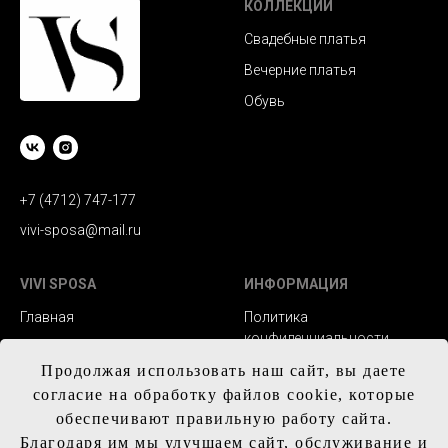
КОЛЛЕКЦИИ
Свадебные платья
Вечерние платья
Обувь
+7 (4712) 747-177
vivi-sposa@mail.ru
VIVI SPOSA
ИНФОРМАЦИЯ
Главная
Политика
конфиденциальности
Каталог
Заказ и сроки
Продолжая использовать наш сайт, вы даете
Контакты
изготовления
согласие на обработку файлов cookie, которые
обеспечивают правильную работу сайта.
Доставка
Благодаря им мы улучшаем сайт, обслуживание и