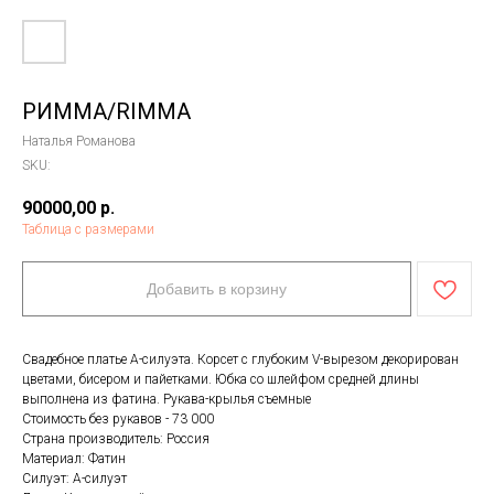
РИММА/RIMMA
Наталья Романова
SKU:
90000,00
р.
Таблица с размерами
Добавить в корзину
Свадебное платье А-силуэта. Корсет с глубоким V-вырезом декорирован
цветами, бисером и пайетками. Юбка со шлейфом средней длины
выполнена из фатина. Рукава-крылья съемные
Стоимость без рукавов - 73 000
Страна производитель: Россия
Материал: Фатин
Силуэт: А-силуэт