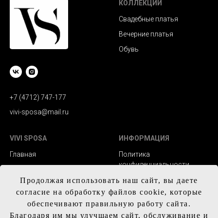
КОЛЛЕКЦИИ
Свадебные платья
Вечерние платья
Обувь
+7 (4712) 747-177
vivi-sposa@mail.ru
VIVI SPOSA
ИНФОРМАЦИЯ
Главная
Политика
конфиденциальности
Каталог
Заказ и сроки
Продолжая использовать наш сайт, вы даете
Контакты
изготовления
согласие на обработку файлов cookie, которые
обеспечивают правильную работу сайта.
Доставка
Благодаря им мы улучшаем сайт, обслуживание и