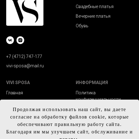
Свадебные платья
Вечерние платья
Обувь
+7 (4712) 747-177
vivi-sposa@mail.ru
VIVI SPOSA
ИНФОРМАЦИЯ
Главная
Политика
конфиденциальности
Каталог
Заказ и сроки
Продолжая использовать наш сайт, вы даете
Контакты
изготовления
согласие на обработку файлов cookie, которые
обеспечивают правильную работу сайта.
Доставка
Благодаря им мы улучшаем сайт, обслуживание и
Обмен и возврат