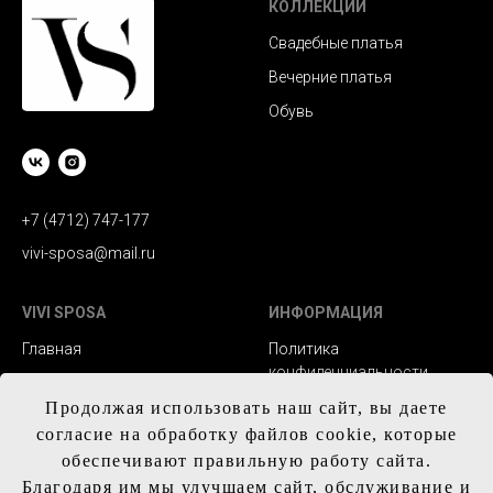
КОЛЛЕКЦИИ
Свадебные платья
Вечерние платья
Обувь
+7 (4712) 747-177
vivi-sposa@mail.ru
VIVI SPOSA
ИНФОРМАЦИЯ
Главная
Политика
конфиденциальности
Каталог
Заказ и сроки
Продолжая использовать наш сайт, вы даете
Контакты
изготовления
согласие на обработку файлов cookie, которые
обеспечивают правильную работу сайта.
Доставка
Благодаря им мы улучшаем сайт, обслуживание и