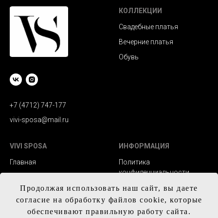
КОЛЛЕКЦИИ
Свадебные платья
Вечерние платья
Обувь
+7 (4712) 747-177
vivi-sposa@mail.ru
VIVI SPOSA
ИНФОРМАЦИЯ
Главная
Политика
конфиденциальности
Каталог
Заказ и сроки
Продолжая использовать наш сайт, вы даете
Контакты
изготовления
согласие на обработку файлов cookie, которые
обеспечивают правильную работу сайта.
Доставка